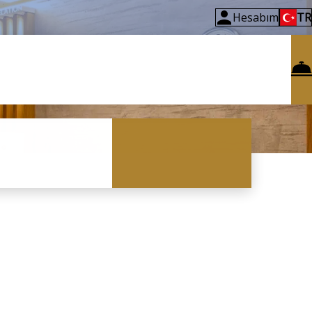
Hesabım
TR