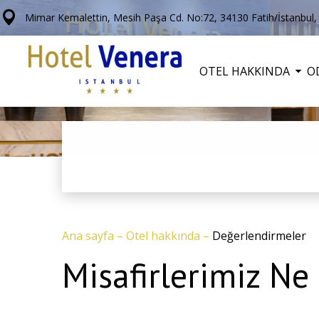
Mimar Kemalettin, Mesih Paşa Cd. No:72, 34130 Fatih/İstanbul,
OTEL HAKKINDA
O
Ana sayfa
–
Otel hakkında
–
Değerlendirmeler
Misafirlerimiz Ne