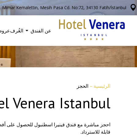
Mimar Kemalettin, Mesih Pasa Cd. No:72, 34130 Fatih/İstanbul
عن الفندق
الغُرف
عروض
الرئيسية
–
الحجز
el Venera Istanbul
احجز مباشرة مع فندق فينيرا اسطنبول للحصول على أفضل 
قابلة للاسترداد.