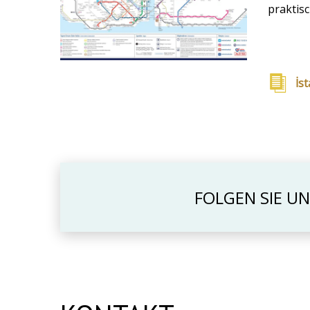
praktis
İs
FOLGEN SIE U