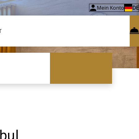
Mein Konto
DE
T
bul