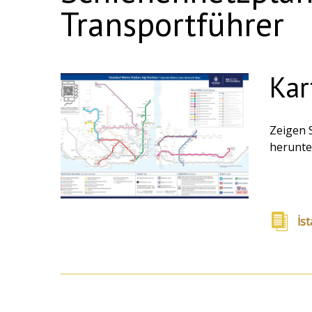
Transportführer
Kar
Zeigen 
herunte
İs