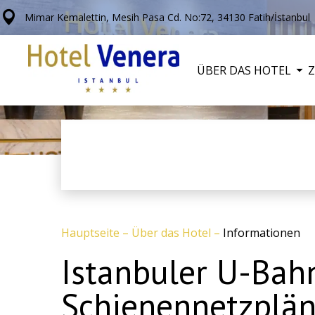
Mimar Kemalettin, Mesih Pasa Cd. No:72, 34130 Fatih/İstanbul
ÜBER DAS HOTEL
Hauptseite
–
Über das Hotel
–
Informationen
Istanbuler U-Bah
Schienennetzplän