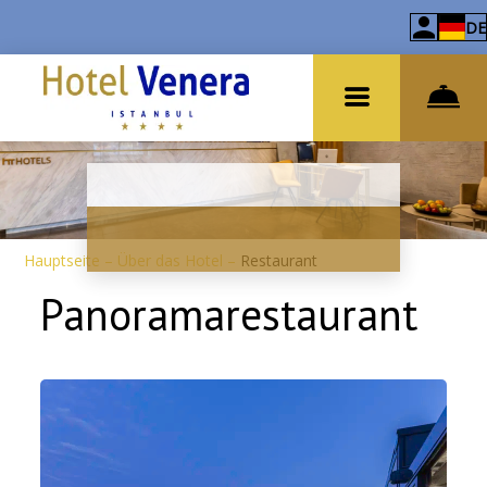
DE
Hauptseite
–
Über das Hotel
–
Restaurant
Panoramarestaurant