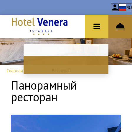
RU
Главная
–
Об отеле
–
Ресторан
Панорамный
ресторан