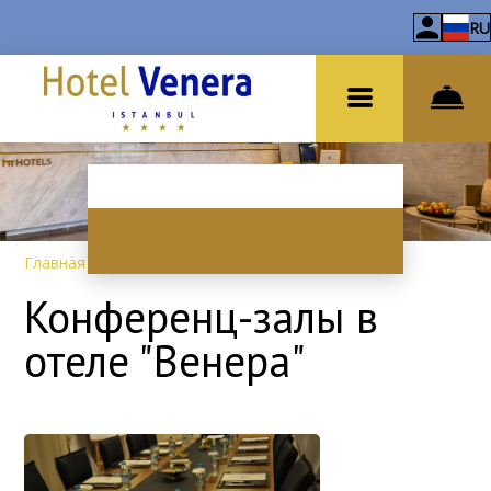
RU
Главная
–
Услуги
–
Конференц-залы
Конференц-залы в
отеле "Венера"