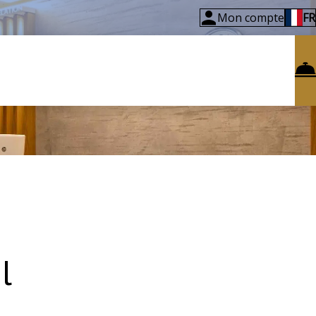
Mon compte
FR
l