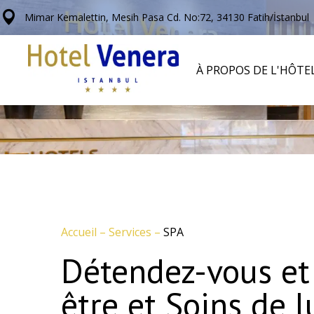
Mimar Kemalettin, Mesih Pasa Cd. No:72, 34130 Fatih/İstanbul
À PROPOS DE L'HÔTE
Accueil
–
Services
–
SPA
Détendez-vous et
être et Soins de l